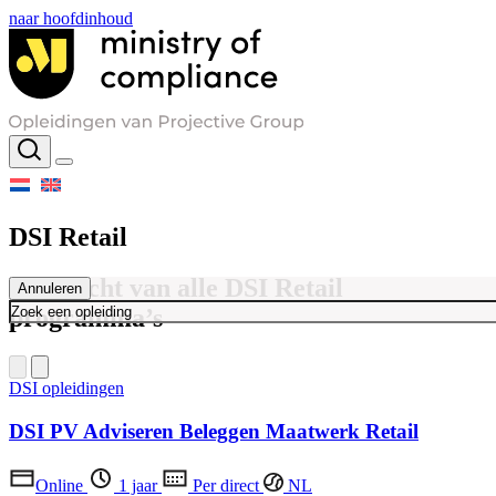
naar hoofdinhoud
DSI Retail
Overzicht van alle DSI Retail
Annuleren
programma’s
DSI opleidingen
DSI PV Adviseren Beleggen Maatwerk Retail
Online
1 jaar
Per direct
NL