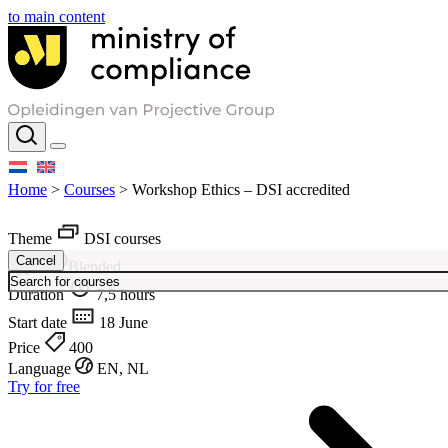
to main content
Home
>
Courses
>
Workshop Ethics – DSI accredited
Theme
DSI courses
Cancel
Type
Blended
Duration
7,5 hours
Start date
18 June
Price
400
Language
EN, NL
Try for free