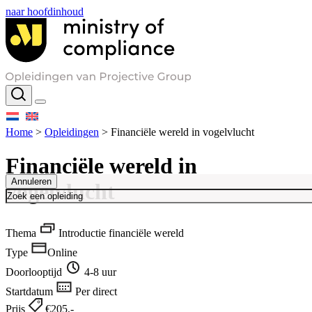
naar hoofdinhoud
Home
>
Opleidingen
>
Financiële wereld in vogelvlucht
Financiële wereld in
Annuleren
vogelvlucht
Thema
Introductie financiële wereld
Type
Online
Doorlooptijd
4-8 uur
Startdatum
Per direct
Prijs
€205,-